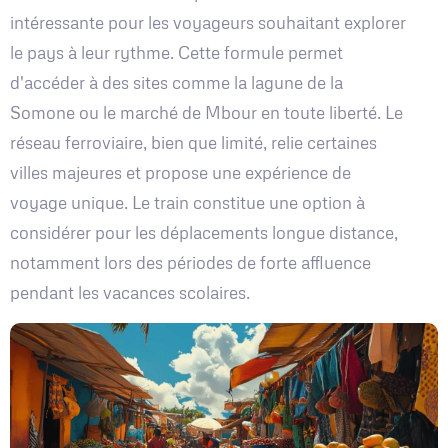
intéressante pour les voyageurs souhaitant explorer
le pays à leur rythme. Cette formule permet
d'accéder à des sites comme la lagune de la
Somone ou le marché de Mbour en toute liberté. Le
réseau ferroviaire, bien que limité, relie certaines
villes majeures et propose une expérience de
voyage unique. Le train constitue une option à
considérer pour les déplacements longue distance,
notamment lors des périodes de forte affluence
pendant les vacances scolaires.